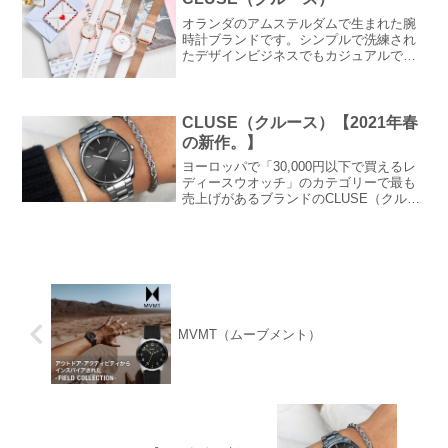
オランダのアムステルダムで生まれた腕
時計ブランドです。シンプルで洗練され
たデザインビジネスでもカジュアルでも
活躍できる腕時計です。ヨーロッパでは
「30,000円以下で買えるレディースウオ
ッチ」のカテゴリーで最も売上げがある
ブランドです。
CLUSE（クルース）【2021年春
の新作。】
ヨーロッパで「30,000円以下で買えるレ
ディースウオッチ」のカテゴリーで最も
売上げがあるブランドのCLUSE（クルー
ス）の春の新作をリリース！！高級感の
あるデザインの仕上げなのにお求めやす
い価格になっています。
MVMT（ムーブメント）