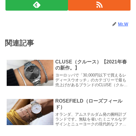
Mr.W
関連記事
CLUSE（クルース）【2021年春
の新作。】
ヨーロッパで「30,000円以下で買えるレ
ディースウオッチ」のカテゴリーで最も
売上げがあるブランドのCLUSE（クルー
ス）の春の新作をリリース！！高級感の
あるデザインの仕上げなのにお求めやす
い価格になっています。
ROSEFIELD（ローズフィール
ド）
オランダ、アムステルダム発の腕時計ブ
ランドです。無駄を省いたミニマルなデ
ザインとニューヨークの現代的なファッ
ション美学からインスピレーションを受
けたローズフィールドは、シンプルなが